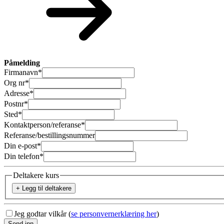
Påmelding
Firmanavn
*
Org nr
*
Adresse
*
Postnr
*
Sted
*
Kontaktperson/referanse
*
Referanse/bestillingsnummer
Din e-post
*
Din telefon
*
Deltakere kurs
+ Legg til deltakere
Jeg godtar vilkår (
se personvernerklæring her
)
Send inn