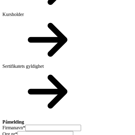
Kursholder
Sertifikatets gyldighet
Påmelding
Firmanavn
*
Org nr
*