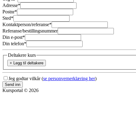
Adresse
*
Postnr
*
Sted
*
Kontaktperson/referanse
*
Referanse/bestillingsnummer
Din e-post
*
Din telefon
*
Deltakere kurs
+ Legg til deltakere
Jeg godtar vilkår (
se personvernerklæring her
)
Send inn
Kursportal © 2026