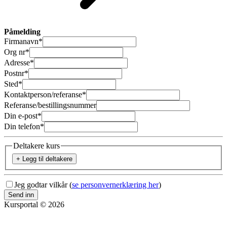
Påmelding
Firmanavn
*
Org nr
*
Adresse
*
Postnr
*
Sted
*
Kontaktperson/referanse
*
Referanse/bestillingsnummer
Din e-post
*
Din telefon
*
Deltakere kurs
+ Legg til deltakere
Jeg godtar vilkår (
se personvernerklæring her
)
Send inn
Kursportal © 2026